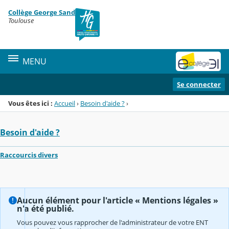
Panneau de gestion des cookies
Collège George Sand
Menu de la rubrique
Contenu
Toulouse
MENU
Se connecter
Vous êtes ici :
Accueil
›
Besoin d'aide ?
›
Besoin d'aide ?
Raccourcis divers
Aucun élément pour l'article « Mentions légales »
n'a été publié.
Vous pouvez vous rapprocher de l'administrateur de votre ENT