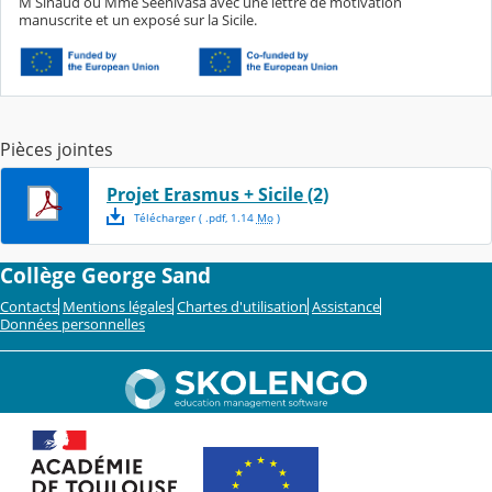
M Sinaud ou Mme Seenivasa avec une lettre de motivation
manuscrite et un exposé sur la Sicile.
Pièces jointes
Projet Erasmus + Sicile (2)
Télécharger
( .
pdf
,
1.14
Mo
)
Collège George Sand
Contacts
Mentions légales
Chartes d'utilisation
Assistance
Données personnelles