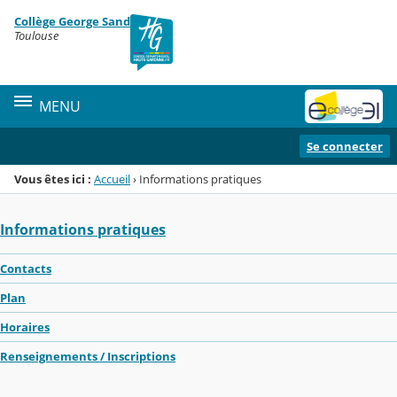
Panneau de gestion des cookies
Collège George Sand
Menu de la rubrique
Contenu
Toulouse
MENU
Se connecter
Vous êtes ici :
Accueil
›
Informations pratiques
Informations pratiques
Contacts
Plan
Horaires
Renseignements / Inscriptions