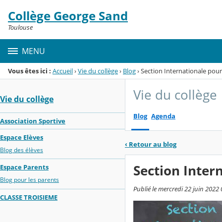
Panneau de gestion des cookies
Collège George Sand
Menu de la rubrique
Contenu
Toulouse
MENU
Vous êtes ici :
Accueil
›
Vie du collège
›
Blog
›
Section Internationale pour
Vie du collège
Vie du collège
Blog
Agenda
Association Sportive
Espace Elèves
‹
Retour au blog
Blog des élèves
Section Inter
Espace Parents
Blog pour les parents
Publié le mercredi 22 juin 2022 
CLASSE TROISIEME