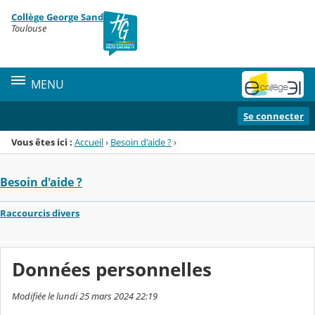
Panneau de gestion des cookies
Collège George Sand
Menu de la rubrique
Contenu
Toulouse
MENU
Se connecter
Vous êtes ici :
Accueil
›
Besoin d'aide ?
›
Besoin d'aide ?
Raccourcis divers
Données personnelles
Modifiée le lundi 25 mars 2024 22:19